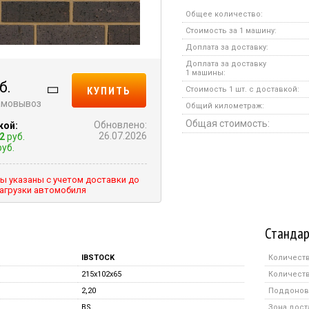
Общее количество:
Стоимость за 1 машину:
Доплата за доставку:
Доплата за доставку
1 машины:
б.
КУПИТЬ
Стоимость 1 шт. с доставкой:
самовывоз
Общий километраж:
Общая стоимость:
Обновлено:
кой:
26.07.2026
2
руб.
уб.
ы указаны с учетом доставки до
агрузки автомобиля
Стандар
IBSTOCK
Количеств
215x102x65
Количеств
2,20
Поддонов 
BS
Зона дост