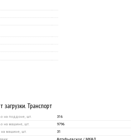
т загрузки. Транспорт
о на поддоне, шт.
316
о на машине, шт.
9796
на машине, шт.
31
авки:
Алтуфьевское / МКАД