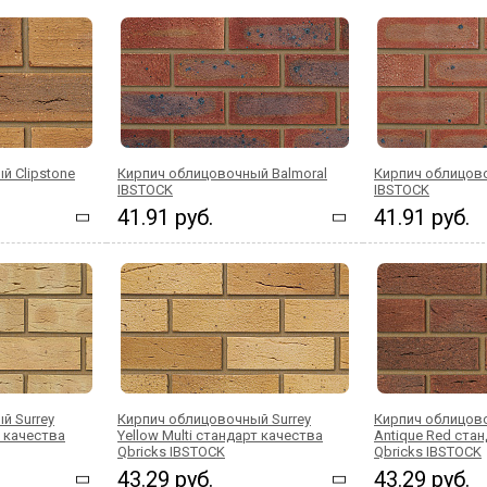
й Clipstone
Кирпич облицовочный Balmoral
Кирпич облицов
IBSTOCK
IBSTOCK
41.91 руб.
41.91 руб.
й Surrey
Кирпич облицовочный Surrey
Кирпич облицов
т качества
Yellow Multi стандарт качества
Antique Red ста
Qbricks IBSTOCK
Qbricks IBSTOCK
43.29 руб.
43.29 руб.