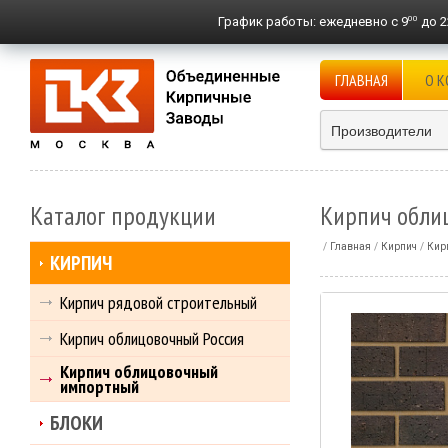
00
График работы:
ежедневно с 9
до 2
ГЛАВНАЯ
О 
Производители
Каталог продукции
Кирпич облиц
Главная
Кирпич
Кир
КИРПИЧ
Кирпич рядовой строительный
Кирпич облицовочный Россия
Кирпич облицовочный
импортный
БЛОКИ