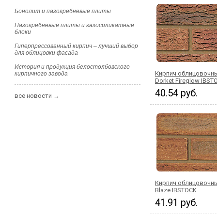
Бонолит и пазогребневые плиты
Пазогребневые плиты и газосиликатные
блоки
Гиперпрессованный кирпич – лучший выбор
для облицовки фасада
История и продукция белостолбовского
Кирпич облицовочны
кирпичного завода
Dorket Fireglow IBST
40.54 руб.
все новости →
Кирпич облицовочн
Blaze IBSTOCK
41.91 руб.