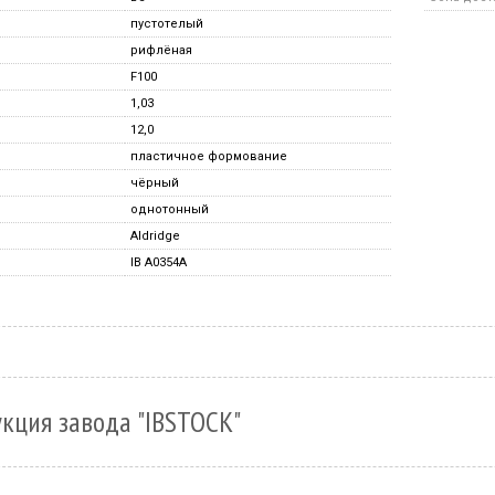
пустотелый
рифлёная
F100
1,03
12,0
пластичное формование
чёрный
однотонный
Aldridge
IB A0354A
кция завода "IBSTOCK"