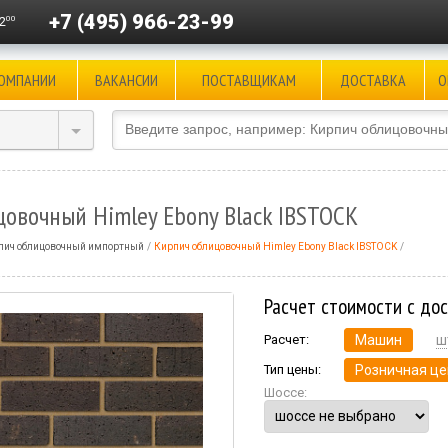
+7 (495) 966-23-99
00
2
КОМПАНИИ
ВАКАНСИИ
ПОСТАВЩИКАМ
ДОСТАВКА
О
овочный Himley Ebony Black IBSTOCK
пич облицовочный импортный
Кирпич облицовочный Himley Ebony Black IBSTOCK
Расчет стоимости с до
Расчет:
Машин
ш
Тип цены:
Розничная це
Шоссе: