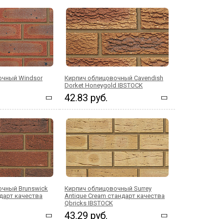
очный Windsor
Кирпич облицовочный Cavendish
Dorket Honeygold IBSTOCK
42.83 руб.
очный Brunswick
Кирпич облицовочный Surrey
ндарт качества
Antique Cream стандарт качества
Qbricks IBSTOCK
43.29 руб.