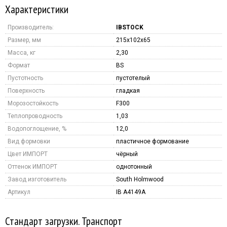
Характеристики
Производитель:
IBSTOCK
Размер, мм
215x102x65
Масса, кг
2,30
Формат
BS
Пустотность
пустотелый
Поверхность
гладкая
Морозостойкость
F300
Теплопроводность
1,03
Водопоглощение, %
12,0
Вид формовки
пластичное формование
Цвет ИМПОРТ
чёрный
Оттенок ИМПОРТ
однотонный
Завод изготовитель
South Holmwood
Артикул
IB A4149A
Стандарт загрузки. Транспорт