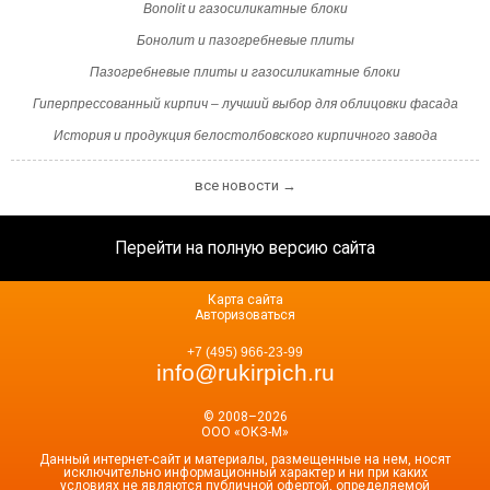
Bonolit и газосиликатные блоки
Бонолит и пазогребневые плиты
Пазогребневые плиты и газосиликатные блоки
Гиперпрессованный кирпич – лучший выбор для облицовки фасада
История и продукция белостолбовского кирпичного завода
все новости →
Перейти на полную версию сайта
Карта сайта
Авторизоваться
+7 (495) 966-23-99
info@rukirpich.ru
© 2008–2026
ООО «ОКЗ-М»
Данный интернет-сайт и материалы, размещенные на нем, носят
исключительно информационный характер и ни при каких
условиях не являются публичной офертой, определяемой