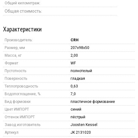
Общий километраж:
Общая стоимость:
Характеристики
Производитель:
CRH
Размер, мм
207x98x50
Масса, кг
2,00
Формат
WF
Пустотность
полнотелый
Поверхность
гладкая
Теплопроводность
0,63
Водопоглощение, %
7,0
Вид формовки
пластичное формование
Цвет ИМПОРТ
синий
Оттенок ИМПОРТ
пёстрый
Завод изготовитель
Joosten Kessel
Артикул
JK 2131020