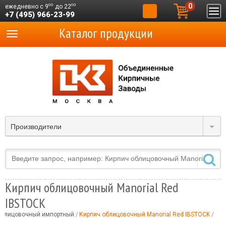
0
00
00
ежедневно с 9
до 22
+7 (495) 966-23-99
Каталог продукции
Производители
Кирпич облицовочный Manorial Red
IBSTOCK
облицовочный импортный
Кирпич облицовочный Manorial Red IBSTOCK