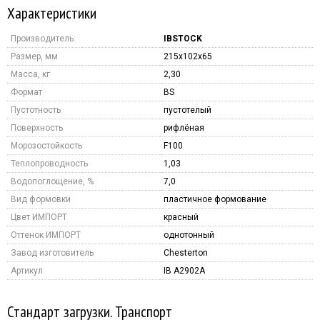
Характеристики
Производитель:
IBSTOCK
Размер, мм
215x102x65
Масса, кг
2,30
Формат
BS
Пустотность
пустотелый
Поверхность
рифлёная
Морозостойкость
F100
Теплопроводность
1,03
Водопоглощение, %
7,0
Вид формовки
пластичное формование
Цвет ИМПОРТ
красный
Оттенок ИМПОРТ
однотонный
Завод изготовитель
Chesterton
Артикул
IB A2902A
Стандарт загрузки. Транспорт