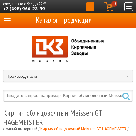
0
00
00
ежедневно с 9
до 22
+7 (495) 966-23-99
Каталог продукции
Производители
Кирпич облицовочный Meissen GT
HAGEMEISTER
ицовочный импортный
Кирпич облицовочный Meissen GT HAGEMEISTER