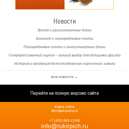
Новости
Bonolit и газосиликатные блоки
Бонолит и пазогребневые плиты
Пазогребневые плиты и газосиликатные блоки
Гиперпрессованный кирпич – лучший выбор для облицовки фасада
История и продукция белостолбовского кирпичного завода
все новости →
Перейти на полную версию сайта
Карта сайта
Авторизоваться
+7 (495) 966-23-99
info@rukirpich.ru