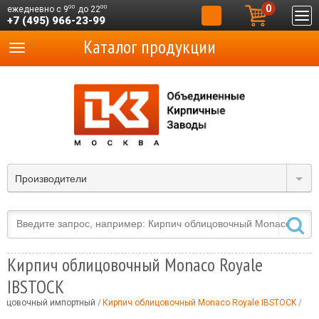
0
00
00
ежедневно с 9
до 22
+7 (495) 966-23-99
Каталог продукции
Производители
Кирпич облицовочный Monaco Royale
IBSTOCK
лицовочный импортный
Кирпич облицовочный Monaco Royale IBSTOCK