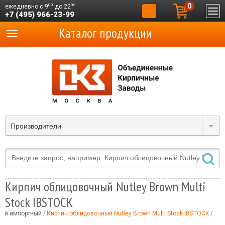
0
00
00
ежедневно с 9
до 22
+7 (495) 966-23-99
Каталог продукции
Производители
Кирпич облицовочный Nutley Brown Multi
Stock IBSTOCK
ный импортный
Кирпич облицовочный Nutley Brown Multi Stock IBSTOCK