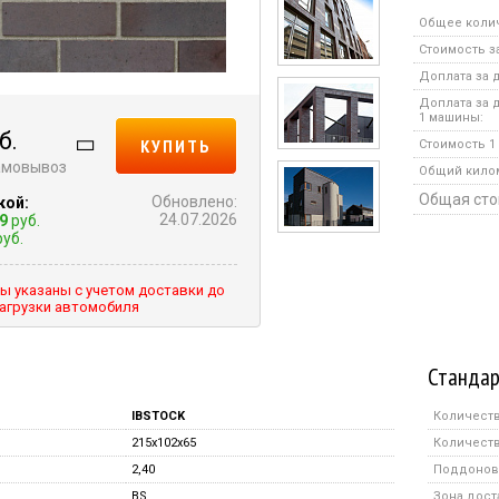
Общее коли
Стоимость за
Доплата за д
Доплата за 
1 машины:
б.
КУПИТЬ
Стоимость 1 
самовывоз
Общий кило
Общая сто
Обновлено:
кой:
24.07.2026
9
руб.
уб.
ы указаны с учетом доставки до
агрузки автомобиля
Стандар
IBSTOCK
Количеств
215x102x65
Количеств
2,40
Поддонов 
BS
Зона дост