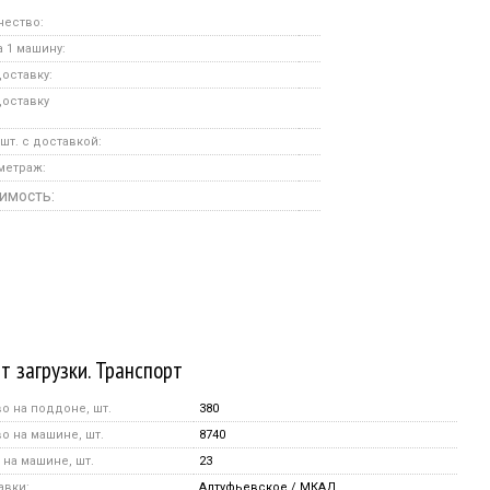
чество:
 1 машину:
оставку:
доставку
шт. с доставкой:
метраж:
имость:
т загрузки. Транспорт
о на поддоне, шт.
380
о на машине, шт.
8740
на машине, шт.
23
авки:
Алтуфьевское / МКАД