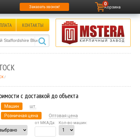
0
Корзина
Заказать звонок!
ПЛАТА
КОНТАКТЫ
STOCK
OCK
оимости с доставкой до объекта
Машин
шт.
Розничная цена
Оптовая цена
от МКАДа:
Кол-во машин: