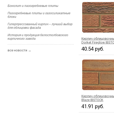
Бонолит и пазогребневые плиты
Пазогребневые плиты и газосиликатные
блоки
Гиперпрессованный кирпич – лучший выбор
для облицовки фасада
История и продукция белостолбовского
Кирпич облицовочны
кирпичного завода
Dorket Fireglow IBST
40.54 руб.
все новости →
Кирпич облицовочн
Blaze IBSTOCK
41.91 руб.