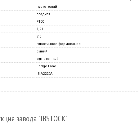
пустотелый
гладкая
F100
1,21
7,0
пластичное формование
синий
однотонный
Lodge Lane
IB A2220A
кция завода "IBSTOCK"