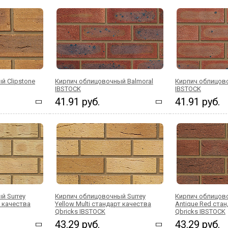
й Clipstone
Кирпич облицовочный Balmoral
Кирпич облицов
IBSTOCK
IBSTOCK
41.91 руб.
41.91 руб.
й Surrey
Кирпич облицовочный Surrey
Кирпич облицов
т качества
Yellow Multi стандарт качества
Antique Red ста
Qbricks IBSTOCK
Qbricks IBSTOCK
43.29 руб.
43.29 руб.