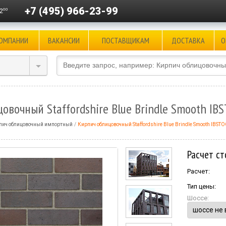
+7 (495) 966-23-99
00
2
КОМПАНИИ
ВАКАНСИИ
ПОСТАВЩИКАМ
ДОСТАВКА
О
овочный Staffordshire Blue Brindle Smooth IB
пич облицовочный импортный
Кирпич облицовочный Staffordshire Blue Brindle Smooth IBST
Расчет ст
Расчет:
Тип цены:
Шоссе: