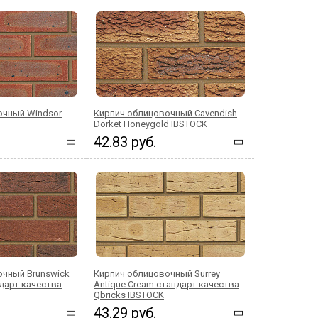
очный Windsor
Кирпич облицовочный Cavendish
Dorket Honeygold IBSTOCK
42.83 руб.
очный Brunswick
Кирпич облицовочный Surrey
ндарт качества
Antique Cream стандарт качества
Qbricks IBSTOCK
43.29 руб.