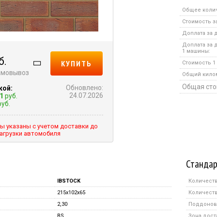
Общее коли
Стоимость за
Доплата за д
Доплата за 
1 машины:
б.
КУПИТЬ
Стоимость 1 
самовывоз
Общий кило
Общая сто
Обновлено:
кой:
24.07.2026
1
руб.
уб.
ы указаны с учетом доставки до
агрузки автомобиля
Стандар
IBSTOCK
Количеств
215x102x65
Количеств
2,30
Поддонов 
BS
Зона дост