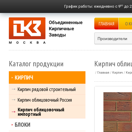
00
График работы:
ежедневно с 9
до 2
ГЛАВНАЯ
О 
Производители
Каталог продукции
Кирпич облиц
Главная
Кирпич
Кир
КИРПИЧ
Кирпич рядовой строительный
Кирпич облицовочный Россия
Кирпич облицовочный
импортный
БЛОКИ