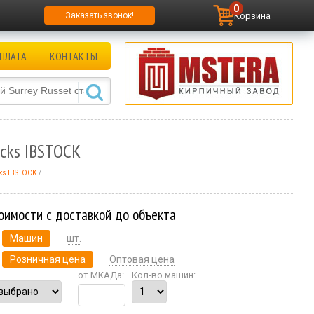
0
Корзина
Заказать звонок!
ПЛАТА
КОНТАКТЫ
icks IBSTOCK
cks IBSTOCK
оимости с доставкой до объекта
Машин
шт.
Розничная цена
Оптовая цена
от МКАДа:
Кол-во машин: