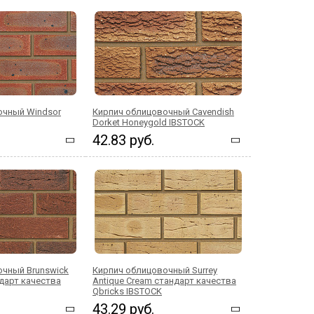
очный Windsor
Кирпич облицовочный Cavendish
Dorket Honeygold IBSTOCK
42.83 руб.
очный Brunswick
Кирпич облицовочный Surrey
ндарт качества
Antique Cream стандарт качества
Qbricks IBSTOCK
43.29 руб.