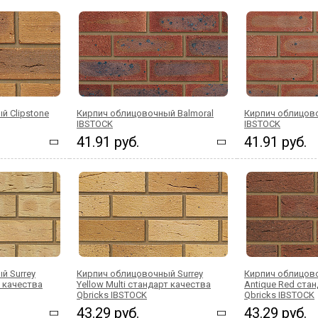
й Clipstone
Кирпич облицовочный Balmoral
Кирпич облицов
IBSTOCK
IBSTOCK
41.91 руб.
41.91 руб.
й Surrey
Кирпич облицовочный Surrey
Кирпич облицов
т качества
Yellow Multi стандарт качества
Antique Red ста
Qbricks IBSTOCK
Qbricks IBSTOCK
43.29 руб.
43.29 руб.