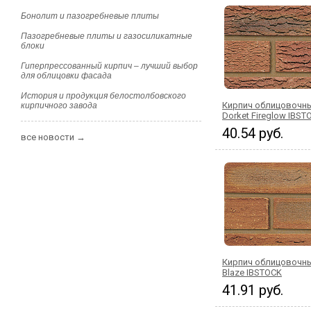
Бонолит и пазогребневые плиты
Пазогребневые плиты и газосиликатные
блоки
Гиперпрессованный кирпич – лучший выбор
для облицовки фасада
История и продукция белостолбовского
Кирпич облицовочны
кирпичного завода
Dorket Fireglow IBST
40.54 руб.
все новости →
Кирпич облицовочн
Blaze IBSTOCK
41.91 руб.