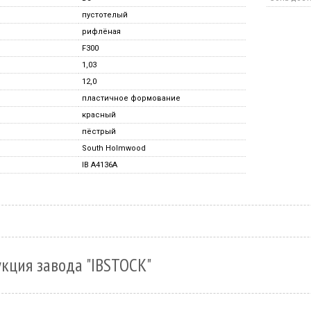
пустотелый
рифлёная
F300
1,03
12,0
пластичное формование
красный
пёстрый
South Holmwood
IB A4136A
кция завода "IBSTOCK"