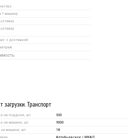
чество:
 1 машину:
оставку:
доставку
шт. с доставкой:
метраж:
имость:
т загрузки. Транспорт
о на поддоне, шт.
500
о на машине, шт.
9000
на машине, шт.
18
авки:
Алтуфьевское / МКАД