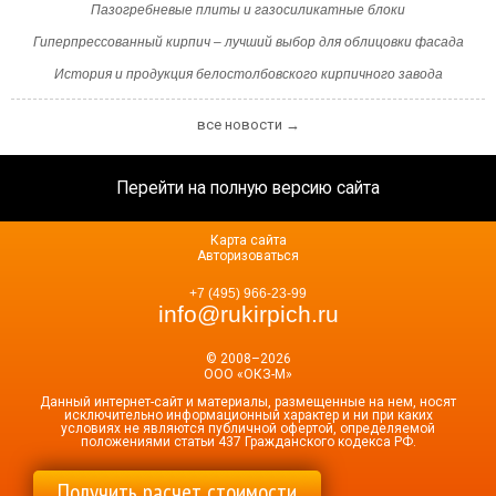
Пазогребневые плиты и газосиликатные блоки
Гиперпрессованный кирпич – лучший выбор для облицовки фасада
История и продукция белостолбовского кирпичного завода
все новости →
Перейти на полную версию сайта
Карта сайта
Авторизоваться
+7 (495) 966-23-99
info@rukirpich.ru
© 2008–2026
ООО «ОКЗ-М»
Данный интернет-сайт и материалы, размещенные на нем, носят
исключительно информационный характер и ни при каких
условиях не являются публичной офертой, определяемой
положениями статьи 437 Гражданского кодекса РФ.
Получить расчет стоимости