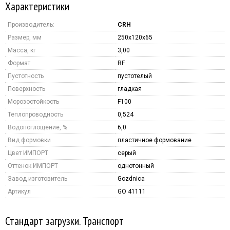
Характеристики
Производитель:
CRH
Размер, мм
250x120x65
Масса, кг
3,00
Формат
RF
Пустотность
пустотелый
Поверхность
гладкая
Морозостойкость
F100
Теплопроводность
0,524
Водопоглощение, %
6,0
Вид формовки
пластичное формование
Цвет ИМПОРТ
серый
Оттенок ИМПОРТ
однотонный
Завод изготовитель
Gozdnica
Артикул
GO 41111
Стандарт загрузки. Транспорт