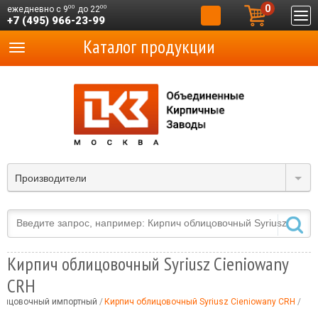
0
00
00
ежедневно с 9
до 22
+7 (495) 966-23-99
Каталог продукции
Производители
Кирпич облицовочный Syriusz Cieniowany
CRH
блицовочный импортный
Кирпич облицовочный Syriusz Cieniowany CRH