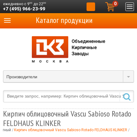
0
00
00
ежедневно с 9
до 22
+7 (495) 966-23-99
Каталог продукции
Производители
Кирпич облицовочный Vascu Sabioso Rotado
FELDHAUS KLINKER
ортный
Кирпич облицовочный Vascu Sabioso Rotado FELDHAUS KLINKER