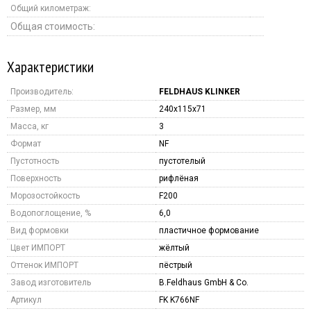
Общий километраж:
Общая стоимость:
Характеристики
Производитель:
FELDHAUS KLINKER
Размер, мм
240x115x71
Масса, кг
3
Формат
NF
Пустотность
пустотелый
Поверхность
рифлёная
Морозостойкость
F200
Водопоглощение, %
6,0
Вид формовки
пластичное формование
Цвет ИМПОРТ
жёлтый
Оттенок ИМПОРТ
пёстрый
Завод изготовитель
B.Feldhaus GmbH & Co.
Артикул
FK K766NF