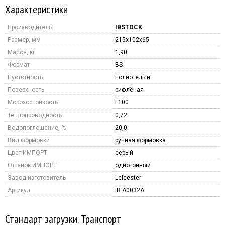
Характеристики
Производитель:
IBSTOCK
Размер, мм
215x102x65
Масса, кг
1,90
Формат
BS
Пустотность
полнотелый
Поверхность
рифлёная
Морозостойкость
F100
Теплопроводность
0,72
Водопоглощение, %
20,0
Вид формовки
ручная формовка
Цвет ИМПОРТ
серый
Оттенок ИМПОРТ
однотонный
Завод изготовитель
Leicester
Артикул
IB A0032A
Стандарт загрузки. Транспорт