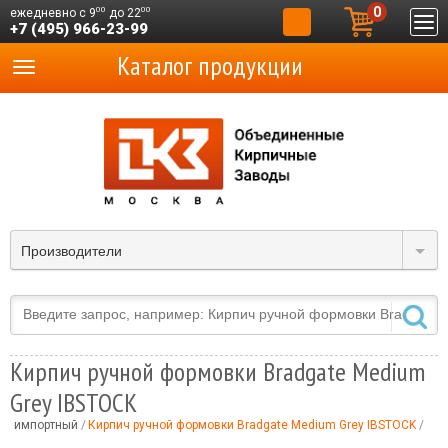
0
00
00
ежедневно с 9
до 22
+7 (495) 966-23-99
Каталог продукции
Производители
Кирпич ручной формовки Bradgate Medium
Grey IBSTOCK
ый импортный
Кирпич ручной формовки Bradgate Medium Grey IBSTOCK