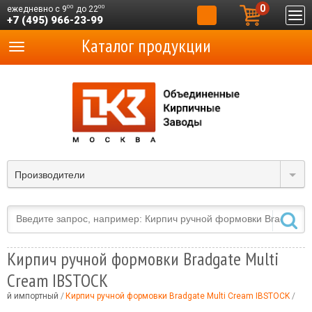
0
00
00
ежедневно с 9
до 22
+7 (495) 966-23-99
Каталог продукции
Производители
Кирпич ручной формовки Bradgate Multi
Cream IBSTOCK
ный импортный
Кирпич ручной формовки Bradgate Multi Cream IBSTOCK