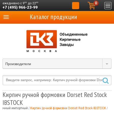
0
00
00
ежедневно с 9
до 22
+7 (495) 966-23-99
Каталог продукции
Производители
Кирпич ручной формовки Dorset Red Stock
IBSTOCK
вочный импортный
Кирпич ручной формовки Dorset Red Stock IBSTOCK