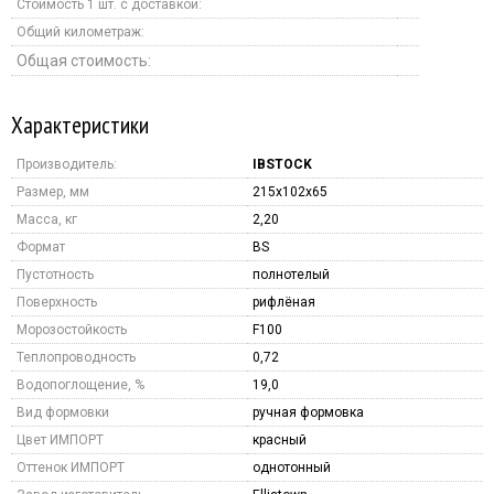
Стоимость 1 шт. с доставкой:
Общий километраж:
Общая стоимость:
Характеристики
Производитель:
IBSTOCK
Размер, мм
215x102x65
Масса, кг
2,20
Формат
BS
Пустотность
полнотелый
Поверхность
рифлёная
Морозостойкость
F100
Теплопроводность
0,72
Водопоглощение, %
19,0
Вид формовки
ручная формовка
Цвет ИМПОРТ
красный
Оттенок ИМПОРТ
однотонный