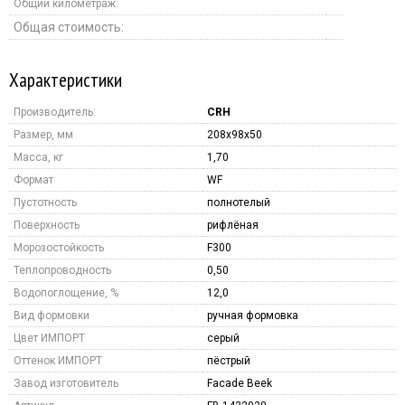
Общий километраж:
Общая стоимость:
Характеристики
Производитель:
CRH
Размер, мм
208x98x50
Масса, кг
1,70
Формат
WF
Пустотность
полнотелый
Поверхность
рифлёная
Морозостойкость
F300
Теплопроводность
0,50
Водопоглощение, %
12,0
Вид формовки
ручная формовка
Цвет ИМПОРТ
серый
Оттенок ИМПОРТ
пёстрый
Завод изготовитель
Facade Beek