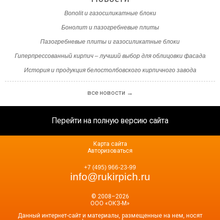
Bonolit и газосиликатные блоки
Бонолит и пазогребневые плиты
Пазогребневые плиты и газосиликатные блоки
Гиперпрессованный кирпич – лучший выбор для облицовки фасада
История и продукция белостолбовского кирпичного завода
все новости →
Перейти на полную версию сайта
Карта сайта
Авторизоваться
+7 (495) 966-23-99
info@rukirpich.ru
© 2008–2026
ООО «ОКЗ-М»
Данный интернет-сайт и материалы, размещенные на нем, носят