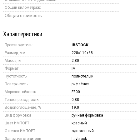
Общий километраж:
Общая стоимость:
Характеристики
Производитель:
IBSTOCK
Размер, мм
228x110x68
Масса, кг
2,80
Формат
IM
Пустотность
полнотелый
Поверхность
рифлёная
Морозостойкость
F300
Теплопроводность
0,88
Водопоглощение, %
19,0
Вид формовки
ручная формовка
Цвет ИМПОРТ
красный
Оттенок ИМПОРТ
однотонный
Завод изготовитель
Laybrook