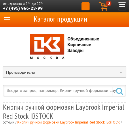
0
00
00
ежедневно с 9
до 22
+7 (495) 966-23-99
Каталог продукции
Производители
Кирпич ручной формовки Laybrook Imperial
Red Stock IBSTOCK
мпортный
Кирпич ручной формовки Laybrook Imperial Red Stock IBSTOCK