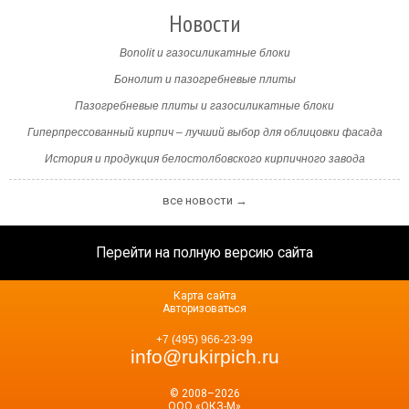
Новости
Bonolit и газосиликатные блоки
Бонолит и пазогребневые плиты
Пазогребневые плиты и газосиликатные блоки
Гиперпрессованный кирпич – лучший выбор для облицовки фасада
История и продукция белостолбовского кирпичного завода
все новости →
Перейти на полную версию сайта
Карта сайта
Авторизоваться
+7 (495) 966-23-99
info@rukirpich.ru
© 2008–2026
ООО «ОКЗ-М»