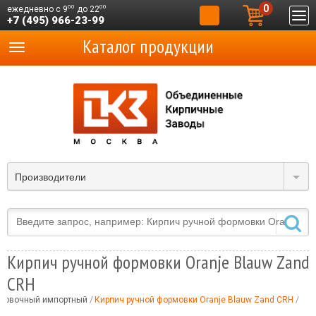
0
00
00
ежедневно с 9
до 22
+7 (495) 966-23-99
Каталог продукции
Производители
Кирпич ручной формовки Oranje Blauw Zand
CRH
ицовочный импортный
Кирпич ручной формовки Oranje Blauw Zand CRH