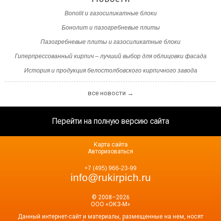
Bonolit и газосиликатные блоки
Бонолит и пазогребневые плиты
Пазогребневые плиты и газосиликатные блоки
Гиперпрессованный кирпич – лучший выбор для облицовки фасада
История и продукция белостолбовского кирпичного завода
все новости →
Перейти на полную версию сайта
Карта сайта
Авторизоваться
+7 (495) 966-23-99
info@rukirpich.ru
© 2008–2026
ООО «ОКЗ-М»
Данный интернет-сайт и материалы, размещенные на нем, носят