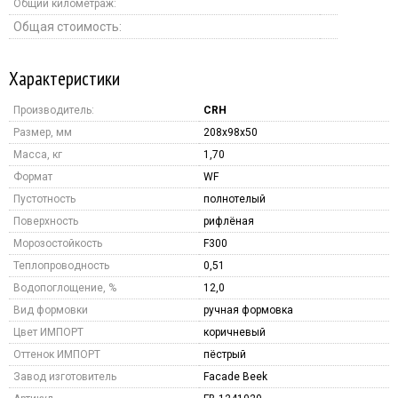
Общий километраж:
Общая стоимость:
Характеристики
Производитель:
CRH
Размер, мм
208x98x50
Масса, кг
1,70
Формат
WF
Пустотность
полнотелый
Поверхность
рифлёная
Морозостойкость
F300
Теплопроводность
0,51
Водопоглощение, %
12,0
Вид формовки
ручная формовка
Цвет ИМПОРТ
коричневый
Оттенок ИМПОРТ
пёстрый
Завод изготовитель
Facade Beek