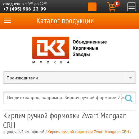
0
00
00
ежедневно с 9
до 22
+7 (495) 966-23-99
Каталог продукции
Производители
Кирпич ручной формовки Zwart Mangaan
CRH
блицовочный импортный
Кирпич ручной формовки Zwart Mangaan CRH