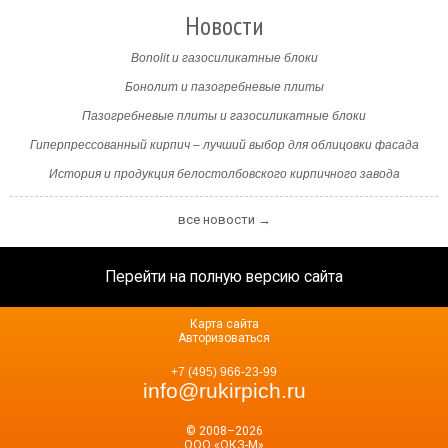
Новости
Bonolit и газосиликатные блоки
Бонолит и пазогребневые плиты
Пазогребневые плиты и газосиликатные блоки
Гиперпрессованный кирпич – лучший выбор для облицовки фасада
История и продукция белостолбовского кирпичного завода
все новости →
Перейти на полную версию сайта
Карта сайта
Авторизоваться
+7 (495) 966-23-99
info@rukirpich.ru
© 2008–2026
ООО «ОКЗ-М»