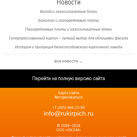
Новости
Bonolit и газосиликатные блоки
Бонолит и пазогребневые плиты
Пазогребневые плиты и газосиликатные блоки
Гиперпрессованный кирпич – лучший выбор для облицовки фасада
История и продукция белостолбовского кирпичного завода
все новости →
Перейти на полную версию сайта
Карта сайта
Авторизоваться
+7 (495) 966-23-99
info@rukirpich.ru
© 2008–2026
ООО «ОКЗ-М»