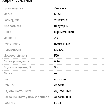
Производитель:
Лосинка
Марка
M150
Размер, мм
250x120x88
Вид размера
полуторный
Состав
керамический
Масса, кг
2,9
Пустотность
пустотелый
Поверхность
гладкая
Морозостойкость
F50
Теплопроводность
0,36
Водопоглощение, %
9,6
Фаска
нет
Цвет
светлый
Оттенок
солома
Однотонность цвета
однотонный
Название цвета у производителя
соломенный
ГОСТ/ТУ
ГОСТ