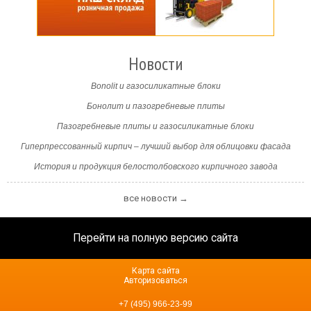
Новости
Bonolit и газосиликатные блоки
Бонолит и пазогребневые плиты
Пазогребневые плиты и газосиликатные блоки
Гиперпрессованный кирпич – лучший выбор для облицовки фасада
История и продукция белостолбовского кирпичного завода
все новости →
Перейти на полную версию сайта
Карта сайта
Авторизоваться
+7 (495) 966-23-99