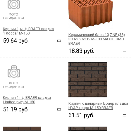
Кирпич 1,4 нф BRAER кладка
"Глосса" М-150
Керамический блок 10,7 NF (38)
380x250x219 М-100 MAXITERMO
59.64 руб.
BRAER
18.83 руб.
Кирпич 1 нф BRAER кладка
Limited риф М-150
Кирпич одинарный Браер кладка
НУАР терра М-150 BRAER
51.19 руб.
61.51 руб.