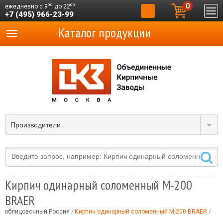
0
00
00
ежедневно с 9
до 22
+7 (495) 966-23-99
Каталог продукции
Производители
Кирпич одинарный соломенный М-200
BRAER
ч облицовочный Россия
Кирпич одинарный соломенный М-200 BRAER