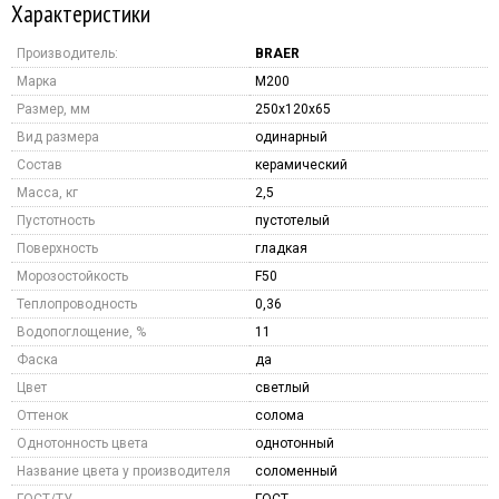
Характеристики
Производитель:
BRAER
Марка
M200
Размер, мм
250x120x65
Вид размера
одинарный
Состав
керамический
Масса, кг
2,5
Пустотность
пустотелый
Поверхность
гладкая
Морозостойкость
F50
Теплопроводность
0,36
Водопоглощение, %
11
Фаска
да
Цвет
светлый
Оттенок
солома
Однотонность цвета
однотонный
Название цвета у производителя
соломенный
ГОСТ/ТУ
ГОСТ