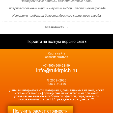
Пазогребневые плиты и газосиликатные блоки
Гиперпрессованный кирпич – лучший выбор для облицовки фасада
История и продукция белостолбовского кирпичного завода
все новости →
Перейти на полную версию сайта
Карта сайта
Авторизоваться
+7 (495) 966-23-99
info@rukirpich.ru
© 2008–2026
ООО «ОКЗ-М»
Данный интернет-сайт и материалы, размещенные на нем, носят
исключительно информационный характер и ни при каких
условиях не являются публичной офертой, определяемой
положениями статьи 437 Гражданского кодекса РФ.
Получить расчет стоимости