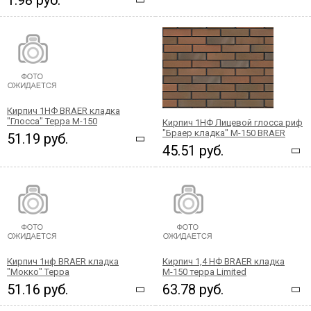
Кирпич 1НФ BRAER кладка
"Глосса" Терра М-150
Кирпич 1НФ Лицевой глосса риф
"Браер кладка" М-150 BRAER
51.19 руб.
45.51 руб.
Кирпич 1нф BRAER кладка
Кирпич 1,4 НФ BRAER кладка
"Мокко" Терра
М-150 терра Limited
51.16 руб.
63.78 руб.