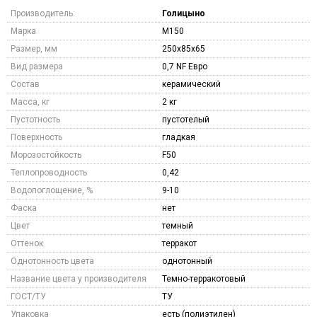
Производитель:
Голицыно
Марка
M150
Размер, мм
250х85х65
Вид размера
0,7 NF Евро
Состав
керамический
Масса, кг
2 кг
Пустотность
пустотелый
Поверхность
гладкая
Морозостойкость
F50
Теплопроводность
0,42
Водопоглощение, %
9-10
Фаска
нет
Цвет
темный
Оттенок
терракот
Однотонность цвета
однотонный
Название цвета у производителя
Темно-терракотовый
ГОСТ/ТУ
ТУ
Упаковка
есть (полиэтилен)