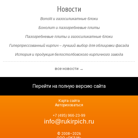
Новости
Bonolit и газосиликатные блоки
Бонолит и пазогребневые плиты
Пазогребневые плиты и газосиликатные блоки
Гиперпрессованный кирпич – лучший выбор для облицовки фасада
История и продукция белостолбовского кирпичного завода
все новости →
Перейти на полную версию сайта
Карта сайта
Авторизоваться
+7 (495) 966-23-99
info@rukirpich.ru
© 2008–2026
ООО «ОКЗ-М»