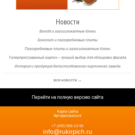
Новости
Bonolit и газосиликатные блоки
Бонолит и пазогребневые плиты
Пазогребневые плиты и газосиликатные блоки
Гиперпрессованный кирпич – лучший выбор для облицовки фасада
История и продукция белостолбовского кирпичного завода
все новости →
Перейти на полную версию сайта
Карта сайта
Авторизоваться
+7 (495) 966-23-99
info@rukirpich.ru