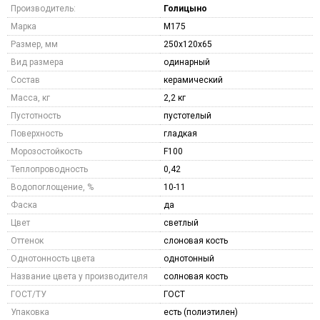
Производитель:
Голицыно
Марка
M175
Размер, мм
250x120x65
Вид размера
одинарный
Состав
керамический
Масса, кг
2,2 кг
Пустотность
пустотелый
Поверхность
гладкая
Морозостойкость
F100
Теплопроводность
0,42
Водопоглощение, %
10-11
Фаска
да
Цвет
светлый
Оттенок
слоновая кость
Однотонность цвета
однотонный
Название цвета у производителя
солновая кость
ГОСТ/ТУ
ГОСТ
Упаковка
есть (полиэтилен)