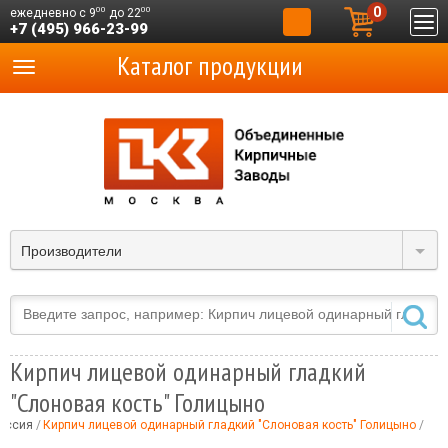
0
00
00
ежедневно с 9
до 22
+7 (495) 966-23-99
Каталог продукции
Производители
Кирпич лицевой одинарный гладкий
"Слоновая кость" Голицыно
оссия
Кирпич лицевой одинарный гладкий "Слоновая кость" Голицыно