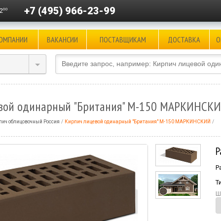
+7 (495) 966-23-99
00
2
КОМПАНИИ
ВАКАНСИИ
ПОСТАВЩИКАМ
ДОСТАВКА
О
вой одинарный "Британия" М-150 МАРКИНСК
пич облицовочный Россия
Кирпич лицевой одинарный "Британия" М-150 МАРКИНСКИЙ
Р
Р
Т
Ш