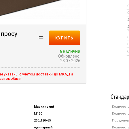
С
Д
Д
1
апросу
КУПИТЬ
С
В НАЛИЧИИ
Обновлено:
23.07.2026
ы указаны с учетом доставки до МКАД и
 автомобиля
Стандар
Маркинский
Количеств
M150
Количеств
250х120х65
Поддонов 
одинарный
Количество