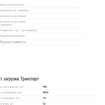
Общее количество:
тоимость за 1 машину:
оплата за доставку:
оплата за доставку
 машины:
тоимость 1 шт. с доставкой:
Общий километраж:
Общая стоимость:
т загрузки. Транспорт
о на поддоне, шт.
480
о на машине, шт.
8640
на машине, шт.
18
 в м2, шт.
52