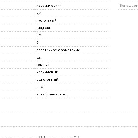
керамический
Зона дост
2,3
пустотелый
гладкая
F75
9
пластичное формование
да
темный
коричневый
однотонный
ГОСТ
есть (полиэтилен)