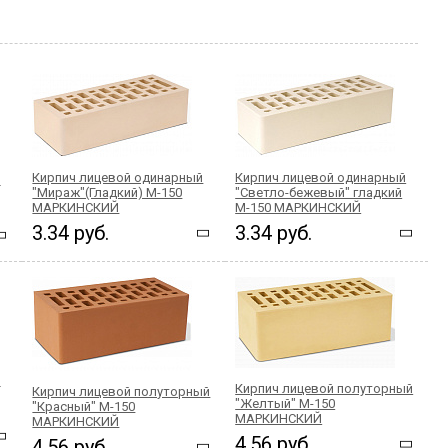
Кирпич лицевой одинарный
Кирпич лицевой одинарный
й
"Мираж"(Гладкий) М-150
"Светло-бежевый" гладкий
МАРКИНСКИЙ
М-150 МАРКИНСКИЙ
3.34 руб.
3.34 руб.
й
Кирпич лицевой полуторный
Кирпич лицевой полуторный
"Желтый" М-150
"Красный" М-150
МАРКИНСКИЙ
МАРКИНСКИЙ
4.56 руб.
4.56 руб.