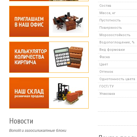
Состав
Масса, кг
Пустотность
Поверхность
Морозостойкость
Водопоглощение, %
Вид формовки
Фаска
Цвет
Оттенок
Однотонность цвета
ГОСТ/ТУ
Упаковка
Новости
Bonolit и газосиликатные блоки