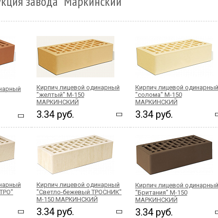
укция завода "Маркинский"
Кирпич лицевой одинарный
Кирпич лицевой одинарны
инарный
"желтый" М-150
"солома" М-150
МАРКИНСКИЙ
МАРКИНСКИЙ
3.34 руб.
3.34 руб.
инарный
Кирпич лицевой одинарный
Кирпич лицевой одинарны
ТРО"
"Светло-бежевый ТРОСНИК"
"Британия" М-150
М-150 МАРКИНСКИЙ
МАРКИНСКИЙ
3.34 руб.
3.34 руб.