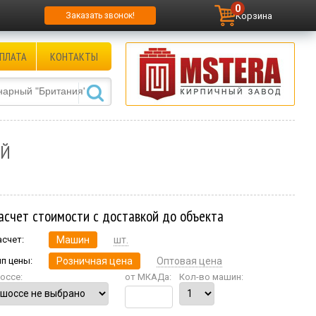
0
Корзина
Заказать звонок!
ПЛАТА
КОНТАКТЫ
ИЙ
асчет стоимости с доставкой до объекта
асчет:
Машин
шт.
ип цены:
Розничная цена
Оптовая цена
оссе:
от МКАДа:
Кол-во машин: