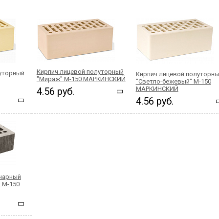
Кирпич лицевой полуторный
луторный
Кирпич лицевой полуторн
"Мираж" М-150 МАРКИНСКИЙ
"Светло-бежевый" М-150
МАРКИНСКИЙ
4.56 руб.
4.56 руб.
инарный
 М-150