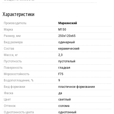
Характеристики
Производитель:
Маркинский
Марка
M150
Размер, мм
250х120х65
Вид размера
одинарный
Состав
керамический
Масса, кг
2,3
Пустотность
пустотелый
Поверхность
гладкая
Морозостойкость
F75
Водопоглощение, %
9
Вид формовки
пластичное формование
Фаска
да
Цвет
светлый
Оттенок
солома
Однотонность цвета
однотонный