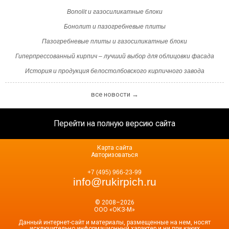
Bonolit и газосиликатные блоки
Бонолит и пазогребневые плиты
Пазогребневые плиты и газосиликатные блоки
Гиперпрессованный кирпич – лучший выбор для облицовки фасада
История и продукция белостолбовского кирпичного завода
все новости →
Перейти на полную версию сайта
Карта сайта
Авторизоваться
+7 (495) 966-23-99
info@rukirpich.ru
© 2008–2026
ООО «ОКЗ-М»
Данный интернет-сайт и материалы, размещенные на нем, носят
исключительно информационный характер и ни при каких