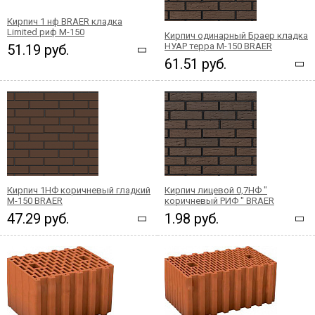
Кирпич 1 нф BRAER кладка
Limited риф М-150
Кирпич одинарный Браер кладка
НУАР терра М-150 BRAER
51.19 руб.
61.51 руб.
Кирпич 1НФ коричневый гладкий
Кирпич лицевой 0,7НФ "
М-150 BRAER
коричневый РИФ " BRAER
47.29 руб.
1.98 руб.