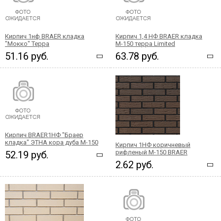
Кирпич 1нф BRAER кладка
Кирпич 1,4 НФ BRAER кладка
"Мокко" Терра
М-150 терра Limited
51.16 руб.
63.78 руб.
Кирпич BRAER1НФ "Браер
кладка" ЭТНА кора дуба М-150
Кирпич 1НФ коричневый
рифленый М-150 BRAER
52.19 руб.
2.62 руб.