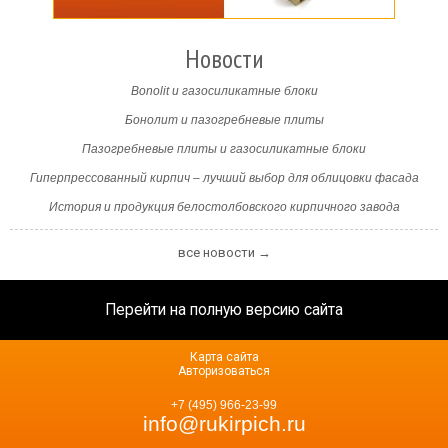
Новости
Bonolit и газосиликатные блоки
Бонолит и пазогребневые плиты
Пазогребневые плиты и газосиликатные блоки
Гиперпрессованный кирпич – лучший выбор для облицовки фасада
История и продукция белостолбовского кирпичного завода
все новости →
Перейти на полную версию сайта
Карта сайта
Авторизоваться
+7 (495) 966-23-99
info@rukirpich.ru