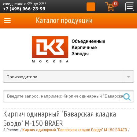
0
00
00
ежедневно с 9
до 22
+7 (495) 966-23-99
Каталог продукции
Производители
Кирпич одинарный "Баварская кладка
Бордо" М-150 BRAER
ный Россия
Кирпич одинарный "Баварская кладка Бордо" М-150 BRAER