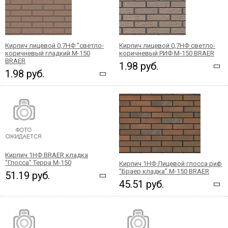
Кирпич лицевой 0,7НФ "светло-
Кирпич лицевой 0,7НФ светло-
коричневый гладкий М-150
коричневый РИФ М-150 BRAER
BRAER
1.98 руб.
1.98 руб.
Кирпич 1НФ BRAER кладка
"Глосса" Терра М-150
Кирпич 1НФ Лицевой глосса риф
"Браер кладка" М-150 BRAER
51.19 руб.
45.51 руб.