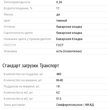
Теплопроводность
0,36
Водопоглощение, %
11
Фаска
да
Цвет
темный
Оттенок
баварская кладка
Однотонность цвета
баварская кладка
Название цвета у производителя
Баварская Кладка
ГОСТ/ТУ
ГОСТ
Упаковка
есть (полиэтилен)
Стандарт загрузки. Транспорт
Количество на поддоне, шт.
480
Количество на машине, шт.
8640
Поддонов на машине, шт.
18
Количество в м2, шт.
62
Количество в м3, шт.
512
Зона доставки:
Симферопольское / МКАД