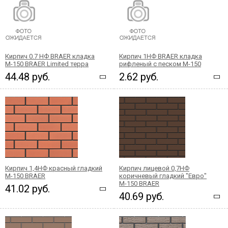
Кирпич 0.7 НФ BRAER кладка
Кирпич 1НФ BRAER кладка
М-150 BRAER Limited терра
рифленый с песком М-150
44.48 руб.
2.62 руб.
Кирпич 1,4НФ красный гладкий
Кирпич лицевой 0,7НФ
М-150 BRAER
коричневый гладкий "Евро"
М-150 BRAER
41.02 руб.
40.69 руб.