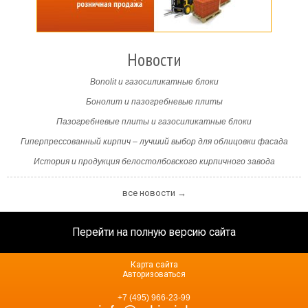
Новости
Bonolit и газосиликатные блоки
Бонолит и пазогребневые плиты
Пазогребневые плиты и газосиликатные блоки
Гиперпрессованный кирпич – лучший выбор для облицовки фасада
История и продукция белостолбовского кирпичного завода
все новости →
Перейти на полную версию сайта
Карта сайта
Авторизоваться
+7 (495) 966-23-99