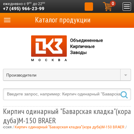
0
00
00
ежедневно с 9
до 22
+7 (495) 966-23-99
Каталог продукции
Производители
Кирпич одинарный "Баварская кладка"(кора
дуба)М-150 BRAER
Россия
Кирпич одинарный "Баварская кладка"(кора дуба)М-150 BRAER