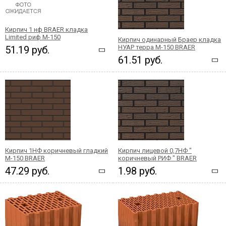
Кирпич 1 нф BRAER кладка
Limited риф М-150
Кирпич одинарный Браер кладка
НУАР терра М-150 BRAER
51.19 руб.
61.51 руб.
Кирпич 1НФ коричневый гладкий
Кирпич лицевой 0,7НФ "
М-150 BRAER
коричневый РИФ " BRAER
47.29 руб.
1.98 руб.