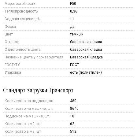
Морозостойкость
F50
Теплопроводность
0,36
Водопоглощение, %
11
Фаска
да
Цвет
темный
Оттенок
баварская кладка
Однотонность цвета
баварская кладка
Название цвета у производителя
Баварская Кладка
ГОСТ/ТУ
ГОСТ
Упаковка
есть (полиэтилен)
Стандарт загрузки. Транспорт
Количество на поддоне, шт.
480
Количество на машине, шт.
8640
Поддонов на машине, шт.
18
Количество в м2, шт.
62
Количество в м3, шт.
512