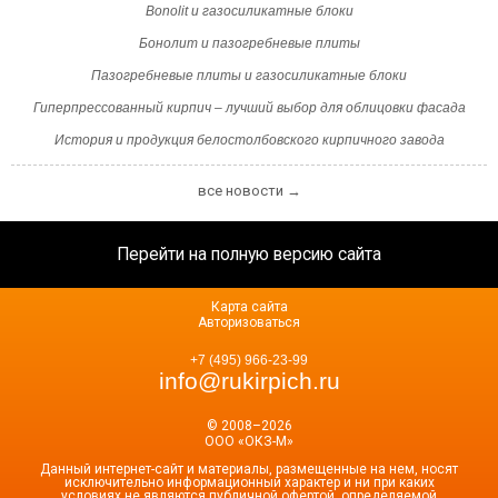
Bonolit и газосиликатные блоки
Бонолит и пазогребневые плиты
Пазогребневые плиты и газосиликатные блоки
Гиперпрессованный кирпич – лучший выбор для облицовки фасада
История и продукция белостолбовского кирпичного завода
все новости →
Перейти на полную версию сайта
Карта сайта
Авторизоваться
+7 (495) 966-23-99
info@rukirpich.ru
© 2008–2026
ООО «ОКЗ-М»
Данный интернет-сайт и материалы, размещенные на нем, носят
исключительно информационный характер и ни при каких
условиях не являются публичной офертой, определяемой