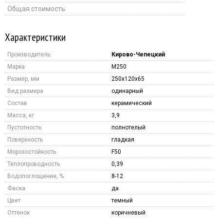
Общая стоимость:
Характеристики
Производитель:
Кирово-Чепецкий
Марка
M250
Размер, мм
250x120x65
Вид размера
одинарный
Состав
керамический
Масса, кг
3,9
Пустотность
полнотелый
Поверхность
гладкая
Морозостойкость
F50
Теплопроводность
0,39
Водопоглощение, %
8-12
Фаска
да
Цвет
темный
Оттенок
коричневый