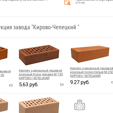
(0.16 мб)
кция завода "Кирово-Чепецкий "
Кирпич одинарный лицево
Кирпич одинарный лицевой
лицевой
красный полнотелый М-25
красный Кора дерева М-150
150
КИРОВО-ЧЕПЕЦКИЙ
КИРОВО-ЧЕПЕЦКИЙ
9.27 руб.
5.63 руб.