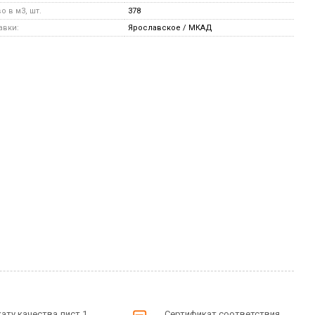
 в м3, шт.
378
авки:
Ярославское / МКАД
ату качества лист 1
Сертификат соответствия