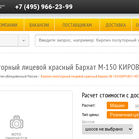
+7 (495) 966-23-99
00
2
КОМПАНИИ
ВАКАНСИИ
ПОСТАВЩИКАМ
ДОСТАВКА
О
торный лицевой красный Бархат М-150 КИР
пич облицовочный Россия
Кирпич полуторный лицевой красный Бархат М-150 КИРОВО-Ч
Расчет стоимости с до
Расчет:
Машин
ш
Тип цены:
Розничная це
Шоссе: