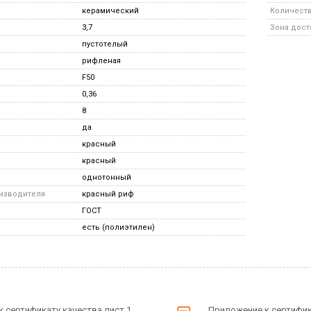
керамический
Количество
3,7
Зона дост
пустотелый
рифленая
F50
0,36
8
да
красный
красный
однотонный
оизводителя
красный риф
ГОСТ
есть (полиэтилен)
 сертификату качества лист 1
Приложение к сертифик