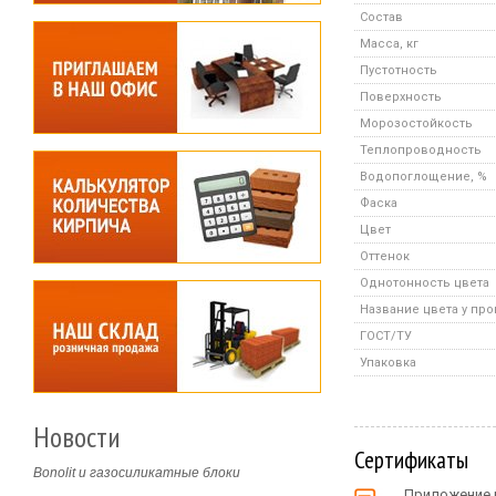
Состав
Масса, кг
Пустотность
Поверхность
Морозостойкость
Теплопроводность
Водопоглощение, %
Фаска
Цвет
Оттенок
Однотонность цвета
Название цвета у пр
ГОСТ/ТУ
Упаковка
Новости
Сертификаты
Bonolit и газосиликатные блоки
Приложение к