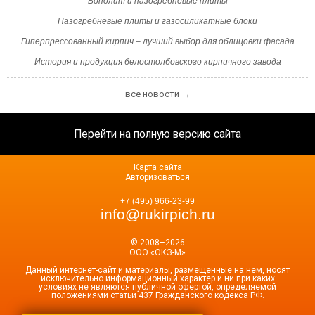
Бонолит и пазогребневые плиты
Пазогребневые плиты и газосиликатные блоки
Гиперпрессованный кирпич – лучший выбор для облицовки фасада
История и продукция белостолбовского кирпичного завода
все новости →
Перейти на полную версию сайта
Карта сайта
Авторизоваться
+7 (495) 966-23-99
info@rukirpich.ru
© 2008–2026
ООО «ОКЗ-М»
Данный интернет-сайт и материалы, размещенные на нем, носят
исключительно информационный характер и ни при каких
условиях не являются публичной офертой, определяемой
положениями статьи 437 Гражданского кодекса РФ.