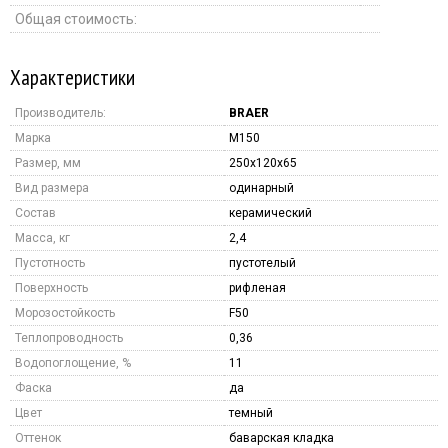
Общая стоимость:
Характеристики
Производитель:
BRAER
Марка
M150
Размер, мм
250x120x65
Вид размера
одинарный
Состав
керамический
Масса, кг
2,4
Пустотность
пустотелый
Поверхность
рифленая
Морозостойкость
F50
Теплопроводность
0,36
Водопоглощение, %
11
Фаска
да
Цвет
темный
Оттенок
баварская кладка