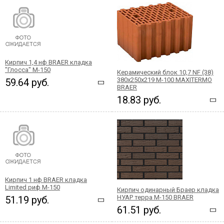
Кирпич 1,4 нф BRAER кладка
"Глосса" М-150
Керамический блок 10,7 NF (38)
380x250x219 М-100 MAXITERMO
59.64 руб.
BRAER
18.83 руб.
Кирпич 1 нф BRAER кладка
Limited риф М-150
Кирпич одинарный Браер кладка
НУАР терра М-150 BRAER
51.19 руб.
61.51 руб.