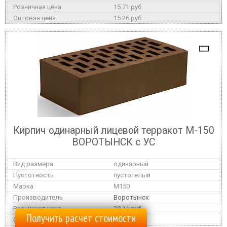
15.71 руб.
15.26 руб.
Кирпич одинарный лицевой терракот М-150
ВОРОТЫНСК с УС
одинарный
пустотелый
M150
Воротынск
28.11 руб.
Получить расчет стоимости
27.32 руб.