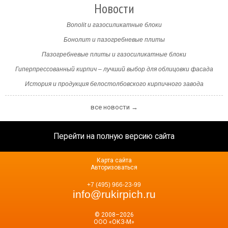
Новости
Bonolit и газосиликатные блоки
Бонолит и пазогребневые плиты
Пазогребневые плиты и газосиликатные блоки
Гиперпрессованный кирпич – лучший выбор для облицовки фасада
История и продукция белостолбовского кирпичного завода
все новости →
Перейти на полную версию сайта
Карта сайта
Авторизоваться
+7 (495) 966-23-99
info@rukirpich.ru
© 2008–2026
ООО «ОКЗ-М»