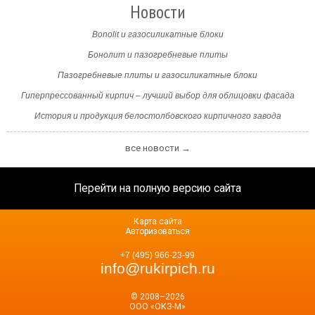
Новости
Bonolit и газосиликатные блоки
Бонолит и пазогребневые плиты
Пазогребневые плиты и газосиликатные блоки
Гиперпрессованный кирпич – лучший выбор для облицовки фасада
История и продукция белостолбовского кирпичного завода
все новости →
Перейти на полную версию сайта
Карта сайта
Авторизоваться
+7 (495) 966-23-99
info@rukirpich.ru
© 2008–2026
ООО «ОКЗ-М»