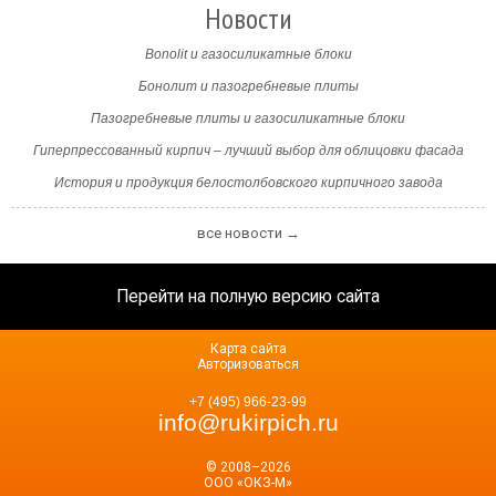
Новости
Bonolit и газосиликатные блоки
Бонолит и пазогребневые плиты
Пазогребневые плиты и газосиликатные блоки
Гиперпрессованный кирпич – лучший выбор для облицовки фасада
История и продукция белостолбовского кирпичного завода
все новости →
Перейти на полную версию сайта
Карта сайта
Авторизоваться
+7 (495) 966-23-99
info@rukirpich.ru
© 2008–2026
ООО «ОКЗ-М»