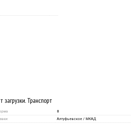
т загрузки. Транспорт
орма
8
авки:
Алтуфьевское / МКАД