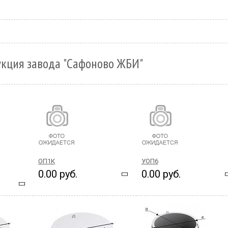
укция завода "Сафоново ЖБИ"
ОП1К
УОП6
0.00 руб.
0.00 руб.