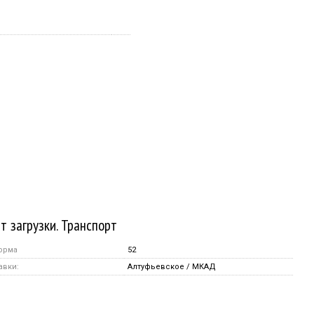
т загрузки. Транспорт
орма
52
авки:
Алтуфьевское / МКАД