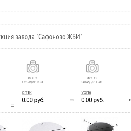
укция завода "Сафоново ЖБИ"
ОП1К
УОП6
0.00 руб.
0.00 руб.