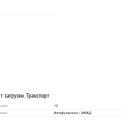
т загрузки. Транспорт
орма
12
авки:
Алтуфьевское / МКАД