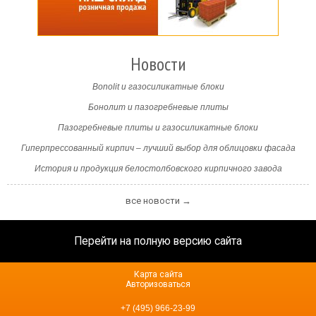
Новости
Bonolit и газосиликатные блоки
Бонолит и пазогребневые плиты
Пазогребневые плиты и газосиликатные блоки
Гиперпрессованный кирпич – лучший выбор для облицовки фасада
История и продукция белостолбовского кирпичного завода
все новости →
Перейти на полную версию сайта
Карта сайта
Авторизоваться
+7 (495) 966-23-99