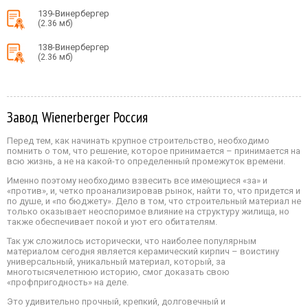
139-Винербергер
(2.36 мб)
138-Винербергер
(2.36 мб)
Завод Wienerberger Россия
Перед тем, как начинать крупное строительство, необходимо
помнить о том, что решение, которое принимается – принимается на
всю жизнь, а не на какой-то определенный промежуток времени.
Именно поэтому необходимо взвесить все имеющиеся «за» и
«против», и, четко проанализировав рынок, найти то, что придется и
по душе, и «по бюджету». Дело в том, что строительный материал не
только оказывает неоспоримое влияние на структуру жилища, но
также обеспечивает покой и уют его обитателям.
Так уж сложилось исторически, что наиболее популярным
материалом сегодня является керамический кирпич – воистину
универсальный, уникальный материал, который, за
многотысячелетнюю историю, смог доказать свою
«профпригодность» на деле.
Это удивительно прочный, крепкий, долговечный и