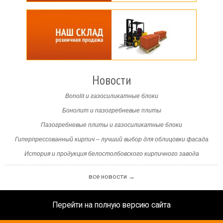
Новости
Bonolit и газосиликатные блоки
Бонолит и пазогребневые плиты
Пазогребневые плиты и газосиликатные блоки
Гиперпрессованный кирпич – лучший выбор для облицовки фасада
История и продукция белостолбовского кирпичного завода
все новости →
Перейти на полную версию сайта