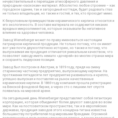
нечувствительный к перепадам атмосферного давления и
природным «заскокам» материал. Абсолютно любое строение – как
городское здание, так и загородный коттедж, будет радовать глаз
не только владельцев, но также и гостей, и тех, кто проходит мимо.
К безусловным преимуществам керамического кирпича относится и
его экологичность. В составе материала не содержится никаких
вредных микроэлементов, которые оказывали бы негативное
влияние на здоровье человека.
Завод Wienerberger может по праву именоваться настоящим
патриархом кирпичной продукции. Не только потому, что он имеет
вот уже почти двухсотлетнюю историю, но также и потому, что
выпускаемая им продукция отличается уникальным качеством, что
позволяет заводу иметь немало «дочерей» во многих странах мира
и сохранять лидерские позиции.
Завод был построен в Австрии, в 1819 году, придя на смену
старинному частному предприятию, выпускающему кирпичи. На
протяжении пятидесяти лет предприятие развивалось и крепло,
успешно выпуская и поставляя на рынок качественные
керамические кирпичи. В 1869 году компания прошла регистрацию
на Венской фондовой бирже, а через сто с лишним лет спустя
появилась на мировой арене.
На сегодняшний день Wienerberger представляет собой гигантскую
корпорацию, которая объединяет более двухсот заводов во всем
мире. Как на постсоветском пространстве, так и в европейских
державах, продукция заводов этого концерна-титана известна
большинству потребителей под мировыми брендами. Огромной
популярностью пользуется клинкерная плитка, а также тротуарный