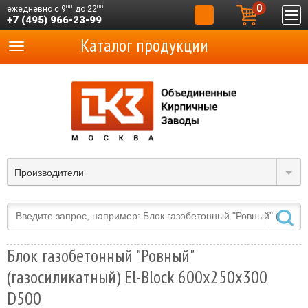
0
00
00
ежедневно с 9
до 22
+7 (495) 966-23-99
Каталог продукции
Производители
Блок газобетонный "Ровный"
(газосиликатный) El-Block 600х250х300
D500