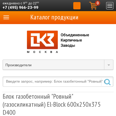
0
00
00
ежедневно с 9
до 22
+7 (495) 966-23-99
Каталог продукции
Производители
Блок газобетонный "Ровный"
(газосиликатный) El-Block 600х250х375
D400