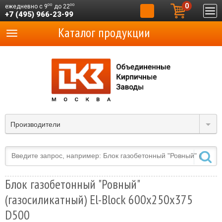
0
00
00
ежедневно с 9
до 22
+7 (495) 966-23-99
Каталог продукции
Производители
Блок газобетонный "Ровный"
(газосиликатный) El-Block 600х250х375
D500