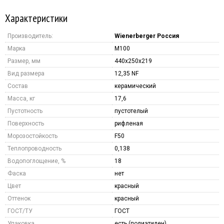
Характеристики
Производитель:
Wienerberger Россия
Марка
M100
Размер, мм
440x250x219
Вид размера
12,35 NF
Состав
керамический
Масса, кг
17,6
Пустотность
пустотелый
Поверхность
рифленая
Морозостойкость
F50
Теплопроводность
0,138
Водопоглощение, %
18
Фаска
нет
Цвет
красный
Оттенок
красный
ГОСТ/ТУ
ГОСТ
Упаковка
есть (полиэтилен)