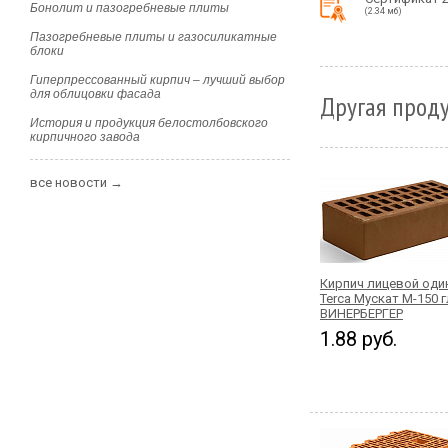
Бонолит и пазогребневые плиты
(2.34 мб)
Пазогребневые плиты и газосиликатные
блоки
Гиперпрессованный кирпич – лучший выбор
для облицовки фасада
Другая проду
История и продукция белостолбовского
кирпичного завода
все новости →
Кирпич лицевой од
Terca Мускат М-150 
ВИНЕРБЕРГЕР
1.88 руб.