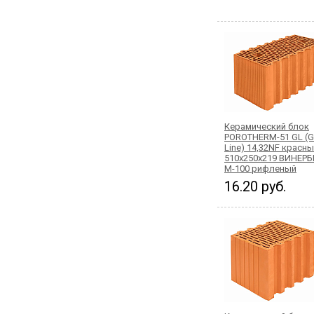
Керамический блок
POROTHERM-51 GL (G
Line) 14,32NF красн
510x250x219 ВИНЕРБ
М-100 рифленый
16.20 руб.