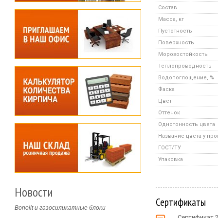
Состав
Масса, кг
Пустотность
Поверхность
Морозостойкость
Теплопроводность
Водопоглощение, %
Фаска
Цвет
Оттенок
Однотонность цвета
Название цвета у пр
ГОСТ/ТУ
Упаковка
Новости
Сертификаты
Bonolit и газосиликатные блоки
Сертификат 