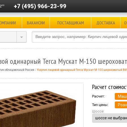
+7 (495) 966-23-99
00
2
КОМПАНИИ
ВАКАНСИИ
ПОСТАВЩИКАМ
ДОСТАВКА
О
вой одинарный Terca Мускат М-150 шерохова
пич облицовочный Россия
Кирпич лицевой одинарный Terca Мускат М-150 шероховатый В
Расчет стоимос
Расчет:
Маш
Тип цены:
Розн
Шоссе: