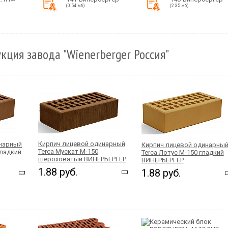
(0.54 мб)
(2.35 мб)
кция завода "Wienerberger Россия"
Кирпич лицевой одинарный
инарный
Кирпич лицевой одинарны
Terca Мускат М-150
гладкий
Terca Лотус М-150 гладкий
шероховатый ВИНЕРБЕРГЕР
ВИНЕРБЕРГЕР
1.88 руб.
1.88 руб.