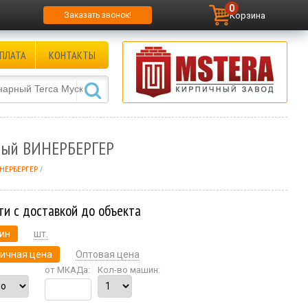
0
Корзина
Заказать звонок!
ПЛАТА
КОНТАКТЫ
тый ВИНЕРБЕРГЕР
ИНЕРБЕРГЕР
ти с доставкой до объекта
ин
шт.
ичная цена
Оптовая цена
от МКАДа:
Кол-во машин: