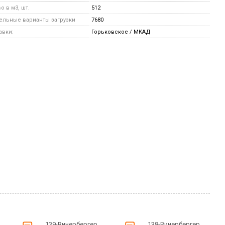
 в м3, шт.
512
льные варианты загрузки
7680
авки:
Горьковское / МКАД
139-Винербергер
138-Винербергер