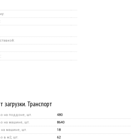
ну:
:
ставкой:
:
т загрузки. Транспорт
о на поддоне, шт.
480
о на машине, шт.
8640
на машине, шт.
18
 в м2, шт.
62