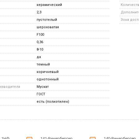
керамический
Количество
2,3
Дополните
пустотелый
Зона дост
шероховатая
F100
0,36
8-10
да
темный
коричневый
однотонный
оизводителя
Мускат
ГОСТ
есть (полиэтилен)
2.1НФ
141-Винербергер
140-Винербергер