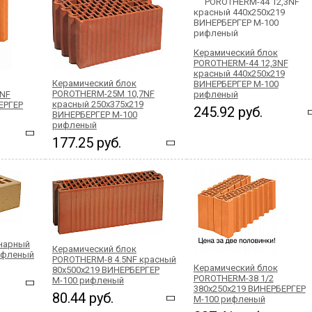
Керамический блок
POROTHERM-44 12,3NF
красный 440x250x219
Керамический блок
ВИНЕРБЕРГЕР М-100
POROTHERM-25М 10,7NF
7NF
рифленый
красный 250x375x219
ЕРГЕР
245.92 руб.
ВИНЕРБЕРГЕР М-100
рифленый
177.25 руб.
инарный
Керамический блок
рифленый
POROTHERM-8 4.5NF красный
Керамический блок
80x500x219 ВИНЕРБЕРГЕР
POROTHERM-38 1/2
М-100 рифленый
380x250x219 ВИНЕРБЕРГЕР
80.44 руб.
М-100 рифленый