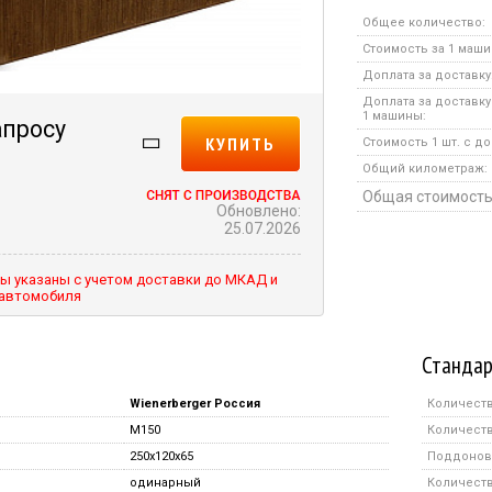
Общее количество:
Стоимость за 1 маши
Доплата за доставку
Доплата за доставку
1 машины:
апросу
КУПИТЬ
Стоимость 1 шт. с до
Общий километраж:
Общая стоимость
Обновлено:
25.07.2026
ы указаны с учетом доставки до МКАД и
 автомобиля
Стандар
Wienerberger Россия
Количеств
M150
Количеств
250x120x65
Поддонов 
одинарный
Количество