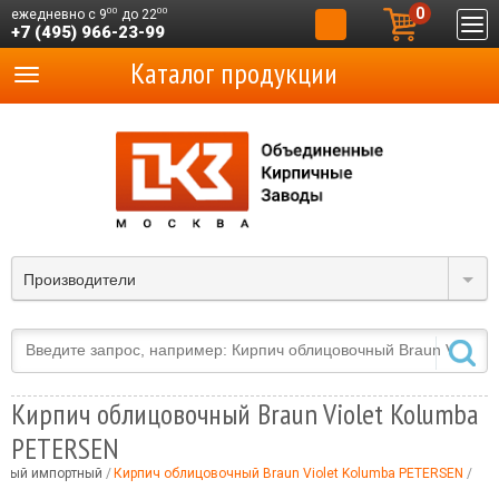
0
00
00
ежедневно с 9
до 22
+7 (495) 966-23-99
Каталог продукции
Производители
Кирпич облицовочный Braun Violet Kolumba
PETERSEN
чный импортный
Кирпич облицовочный Braun Violet Kolumba PETERSEN