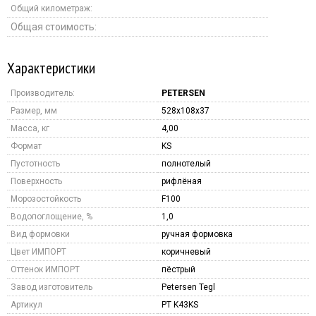
Общий километраж:
Общая стоимость:
Характеристики
Производитель:
PETERSEN
Размер, мм
528x108x37
Масса, кг
4,00
Формат
KS
Пустотность
полнотелый
Поверхность
рифлёная
Морозостойкость
F100
Водопоглощение, %
1,0
Вид формовки
ручная формовка
Цвет ИМПОРТ
коричневый
Оттенок ИМПОРТ
пёстрый
Завод изготовитель
Petersen Tegl
Артикул
PT K43KS