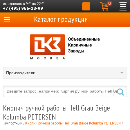
0
00
00
ежедневно с 9
до 22
+7 (495) 966-23-99
Каталог продукции
Производители
Кирпич ручной работы Hell Grau Beige
Kolumba PETERSEN
ый импортный
Кирпич ручной работы Hell Grau Beige Kolumba PETERSEN