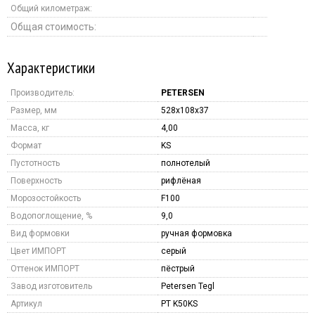
Общий километраж:
Общая стоимость:
Характеристики
Производитель:
PETERSEN
Размер, мм
528x108x37
Масса, кг
4,00
Формат
KS
Пустотность
полнотелый
Поверхность
рифлёная
Морозостойкость
F100
Водопоглощение, %
9,0
Вид формовки
ручная формовка
Цвет ИМПОРТ
серый
Оттенок ИМПОРТ
пёстрый
Завод изготовитель
Petersen Tegl
Артикул
PT K50KS