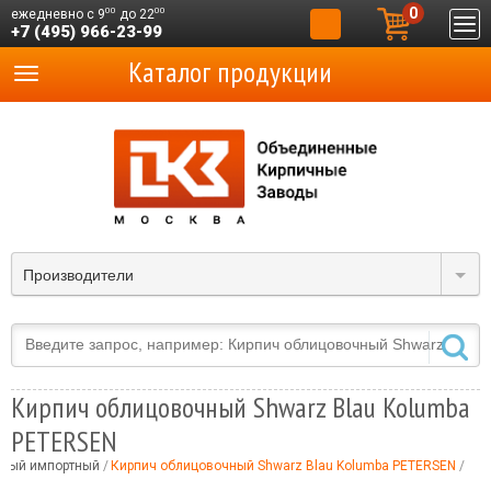
0
00
00
ежедневно с 9
до 22
+7 (495) 966-23-99
Каталог продукции
Производители
Кирпич облицовочный Shwarz Blau Kolumba
PETERSEN
чный импортный
Кирпич облицовочный Shwarz Blau Kolumba PETERSEN