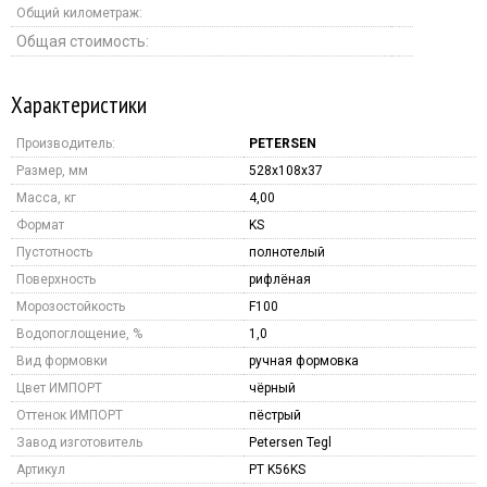
Общий километраж:
Общая стоимость:
Характеристики
Производитель:
PETERSEN
Размер, мм
528x108x37
Масса, кг
4,00
Формат
KS
Пустотность
полнотелый
Поверхность
рифлёная
Морозостойкость
F100
Водопоглощение, %
1,0
Вид формовки
ручная формовка
Цвет ИМПОРТ
чёрный
Оттенок ИМПОРТ
пёстрый
Завод изготовитель
Petersen Tegl
Артикул
PT K56KS