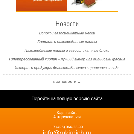
Новости
Bonolit и газосиликатные блоки
Бонолит и пазогребневые плиты
Пазогребневые плиты и газосиликатные блоки
Гиперпрессованный кирпич – лучший выбор для облицовки фасада
История и продукция белостолбовского кирпичного завода
все новости →
Перейти на полную версию сайта
Карта сайта
Авторизоваться
+7 (495) 966-23-99
info@rukirpich.ru