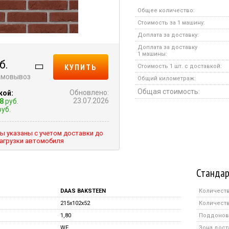
Общее количество:
Стоимость за 1 машину:
Доплата за доставку:
Доплата за доставку
1 машины:
б.
КУПИТЬ
Стоимость 1 шт. с доставкой:
самовывоз
Общий километраж:
Общая стоимость:
Обновлено:
кой:
23.07.2026
8
руб.
уб.
ы указаны с учетом доставки до
агрузки автомобиля
Стандар
DAAS BAKSTEEN
Количеств
215x102x52
Количеств
1,80
Поддонов 
WF
Зона дост