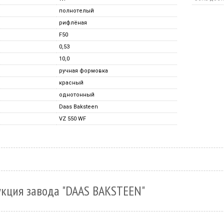
полнотелый
рифлёная
F50
0,53
10,0
ручная формовка
красный
однотонный
Daas Baksteen
VZ 550 WF
укция завода "DAAS BAKSTEEN"