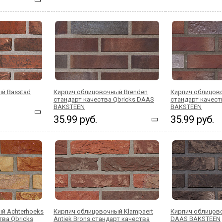
й Basstad
Кирпич облицовочный Brenden
Кирпич облицов
стандарт качества Qbricks DAAS
стандарт качест
BAKSTEEN
BAKSTEEN
35.99 руб.
35.99 руб.
й Achterhoeks
Кирпич облицовочный Klampaert
Кирпич облицов
тва Qbricks
Antiek Brons стандарт качества
DAAS BAKSTEEN