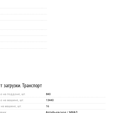
т загрузки. Транспорт
о на поддоне, шт.
840
о на машине, шт.
13440
на машине, шт.
16
авки:
Алтуфьевское / МКАД