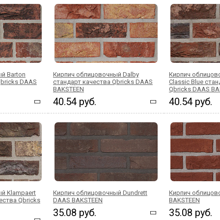
й Barton
Кирпич облицовочный Dalby
Кирпич облицово
Qbricks DAAS
стандарт качества Qbricks DAAS
Classic Blue ста
BAKSTEEN
Qbricks DAAS B
40.54 руб.
40.54 руб.
й Klampaert
Кирпич облицовочный Dundrett
Кирпич облицов
ества Qbricks
DAAS BAKSTEEN
BAKSTEEN
35.08 руб.
35.08 руб.