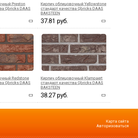
чный Preston
Кирпич облицовочный Yellowstone
ва Qbricks DAAS
стандарт качества Qbricks DAAS
BAKSTEEN
37.81 руб.
очный Redstone
Кирпич облицовочный Klampaert
ва Qbricks DAAS
стандарт качества Qbricks DAAS
BAKSTEEN
38.27 руб.
Карта сайта
Авторизоваться