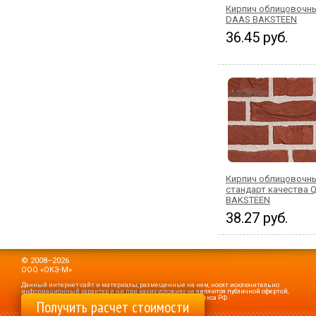
Кирпич облицовочн
DAAS BAKSTEEN
36.45 руб.
Кирпич облицовочны
стандарт качества 
BAKSTEEN
38.27 руб.
© 2008–2026
ООО «ОКЗ-М»
Данный интернет-сайт и материалы, размещенные на нем, носят исключительно
информационный характер и ни при каких условиях не являются публичной офертой,
определяемой положениями статьи 437 Гражданского кодекса РФ.
Получить расчет стоимости