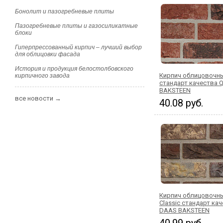
Бонолит и пазогребневые плиты
Пазогребневые плиты и газосиликатные
блоки
Гиперпрессованный кирпич – лучший выбор
для облицовки фасада
История и продукция белостолбовского
Кирпич облицовочны
кирпичного завода
стандарт качества 
BAKSTEEN
все новости →
40.08 руб.
Кирпич облицовочны
Classic стандарт кач
DAAS BAKSTEEN