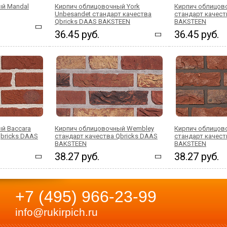
ый Mandal
Кирпич облицовочный York
Кирпич облицово
Unbesandet стандарт качества
стандарт качест
Qbricks DAAS BAKSTEEN
BAKSTEEN
36.45 руб.
36.45 руб.
й Baccara
Кирпич облицовочный Wembley
Кирпич облицов
Qbricks DAAS
стандарт качества Qbricks DAAS
стандарт качест
BAKSTEEN
BAKSTEEN
38.27 руб.
38.27 руб.
+7 (495) 966-23-99
info@rukirpich.ru